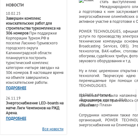
стать выступлению
НОВОСТИ
Международного оли
а подготовка к ним заслуживае
10.02.25
энергоснабжение олимпийских об
Завершен комплекс
активное участие в подготовке к
изыскательских работ для
строительства туркомплекса на
POWER
TECHNOLOGIES
, официа
306 номеров
При поддержке
услуги по производству электр
Корпорации Туризм.РФ в
технические компаунды основн
поселке Ласкино Гурьевского
Broadcasting
Services
,
OBS
). Э
городского округа
технологов, ВАК-кабин, столов
Калининградской области
обогрева, судейских трибун, фот
планируется построить
звукового оборудования и т.д.
туристический комплекс
категории «четыре звезды» на
Ну и плюс церемонии открытия 
306 номеров. В настоящее время
технологий. Творческую идею
на объекте завершились
перемещаемые при помощи сло
изыскательские работы.
TECHNOLOGIES.
ПОДРОБНЕЕ
117105, г. Москва,
Временная сеть была налажена 
26.11.19
Варшавское шоссе, д. 35/1,
медиацентра, где применилось сл
Энергоснабжение LED-boards на
БЦ «Ривер Плаза»
в России.
матче Лиги Чемпионов на РЖД
Арена.
Сотрудники компании также п
ПОДРОБНЕЕ
организаций,
POWER
TECHNOL
энергоснабжения на Олимпиаде в
Все новости